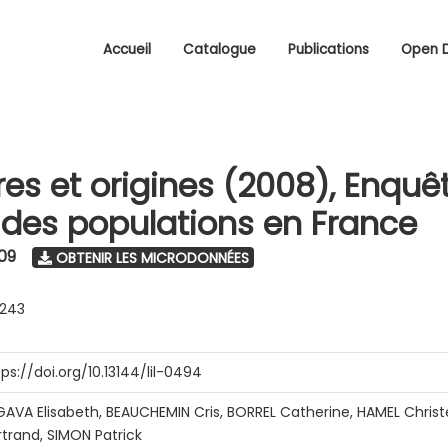
Accueil
Catalogue
Publications
Open 
res et origines (2008), Enquêt
é des populations en France
09
OBTENIR LES MICRODONNÉES
0243
tps://doi.org/10.13144/lil-0494
GAVA Elisabeth, BEAUCHEMIN Cris, BORREL Catherine, HAMEL Chris
rtrand, SIMON Patrick