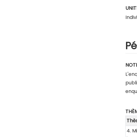
UNIT
Indiv
Pé
NOT
L'en
publ
enqu
THÈ
Thè
4. M