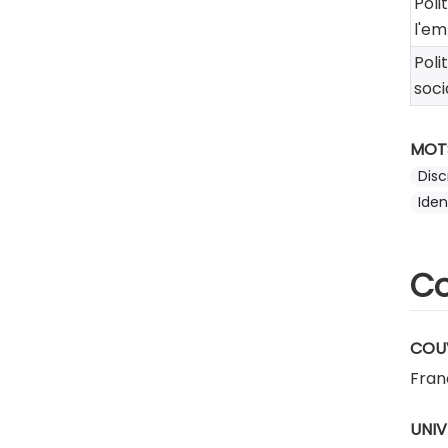
Poli
l'em
Poli
soci
MOT
Disc
Iden
Co
COU
Fran
UNIV