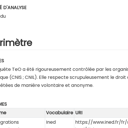
É D'ANALYSE
idu
rimètre
ES
quête TeO a été rigoureusement contrôlée par les organis
ique (CNIS ; CNIL). Elle respecte scrupuleusement le droit
êtées de manière volontaire et anonyme.
MES
me
Vocabulaire
URI
igrations
Ined
https://www.ined.fr/f