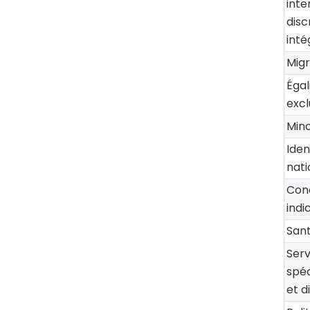
inte
disc
inté
Migr
Égal
excl
Mino
Iden
nati
Cond
indi
Sant
Serv
spéc
et d