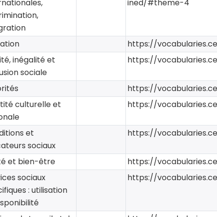
rnationales,
ined/#theme-4
rimination,
gration
ation
https://vocabularies.c
ité, inégalité et
https://vocabularies.c
usion sociale
rités
https://vocabularies.c
tité culturelle et
https://vocabularies.c
onale
itions et
https://vocabularies.c
cateurs sociaux
é et bien-être
https://vocabularies.c
ices sociaux
https://vocabularies.c
ifiques : utilisation
isponibilité