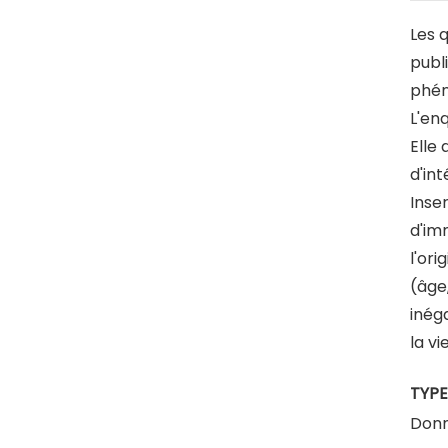
Les 
publ
phé
L'en
Elle 
d'int
Inse
d'im
l'or
(âge,
inéga
la vi
TYPE
Donn