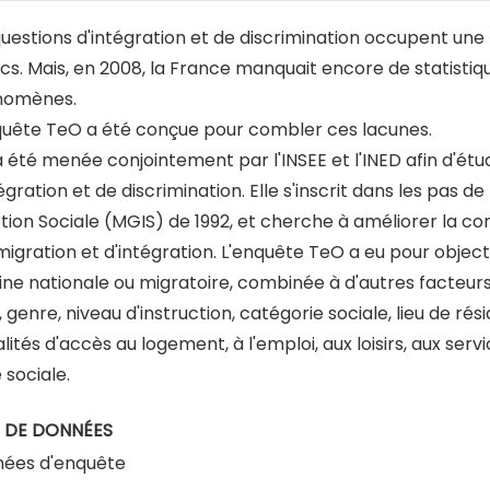
questions d'intégration et de discrimination occupent un
ics. Mais, en 2008, la France manquait encore de statisti
nomènes.
quête TeO a été conçue pour combler ces lacunes.
a été menée conjointement par l'INSEE et l'INED afin d'étu
égration et de discrimination. Elle s'inscrit dans les pas 
rtion Sociale (MGIS) de 1992, et cherche à améliorer la co
migration et d'intégration. L'enquête TeO a eu pour obje
igine nationale ou migratoire, combinée à d'autres facteu
 genre, niveau d'instruction, catégorie sociale, lieu de rés
lités d'accès au logement, à l'emploi, aux loisirs, aux ser
e sociale.
 DE DONNÉES
ées d'enquête