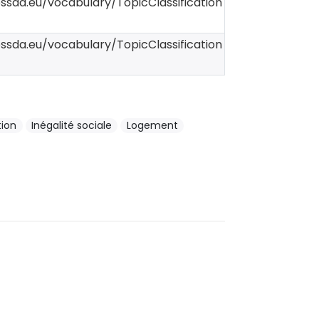
essda.eu/vocabulary/TopicClassification
essda.eu/vocabulary/TopicClassification
ion
Inégalité sociale
Logement