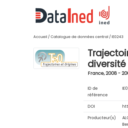
Accueil
/
Catalogue de données central
/
IE0243
Trajectoi
diversit
France
,
2008 - 20
ID de
IE
référence
DOI
ht
Producteur(s)
AL
Be