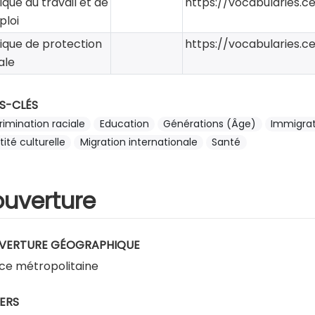
tique du travail et de
https://vocabularies.c
ploi
tique de protection
https://vocabularies.c
ale
S-CLÉS
rimination raciale
Education
Générations (Âge)
Immigrat
tité culturelle
Migration internationale
Santé
uverture
VERTURE GÉOGRAPHIQUE
ce métropolitaine
ERS