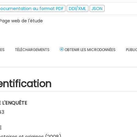
ocumentation au format PDF
DDI/XML
JSON
Page web de l'étude
ÉES
TÉLÉCHARGEMENTS
OBTENIR LES MICRODONNÉES
PUBLI
entification
E L'ENQUÊTE
43
E
ectoires et origines (2008)