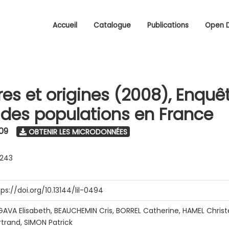
Accueil
Catalogue
Publications
Open 
res et origines (2008), Enquêt
é des populations en France
09
OBTENIR LES MICRODONNÉES
0243
tps://doi.org/10.13144/lil-0494
GAVA Elisabeth, BEAUCHEMIN Cris, BORREL Catherine, HAMEL Chris
rtrand, SIMON Patrick