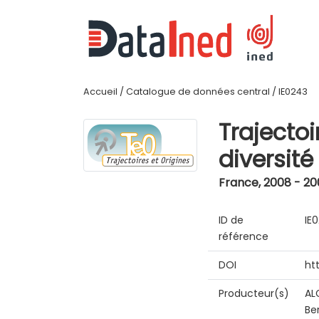
Accueil
/
Catalogue de données central
/
IE0243
Trajectoi
diversit
France
,
2008 - 20
ID de
IE
référence
DOI
ht
Producteur(s)
AL
Be