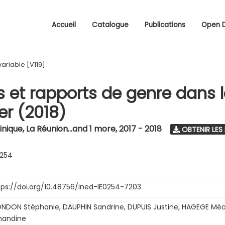
Accueil
Catalogue
Publications
Open 
variable [V119]
s et rapports de genre dans 
r (2018)
nique, La Réunion...and 1 more
,
2017 - 2018
OBTENIR LES
0254
tps://doi.org/10.48756/ined-IE0254-7203
NDON Stéphanie, DAUPHIN Sandrine, DUPUIS Justine, HAGEGE Méo
andine