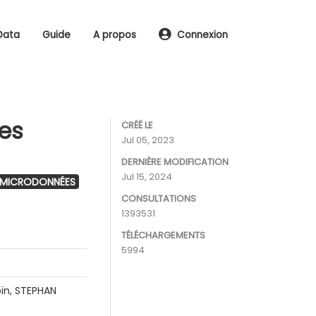
Data
Guide
A propos
Connexion
les
CRÉÉ LE
Jul 05, 2023
DERNIÈRE MODIFICATION
Jul 15, 2024
 MICRODONNÉES
CONSULTATIONS
1393531
TÉLÉCHARGEMENTS
5994
ïn, STEPHAN