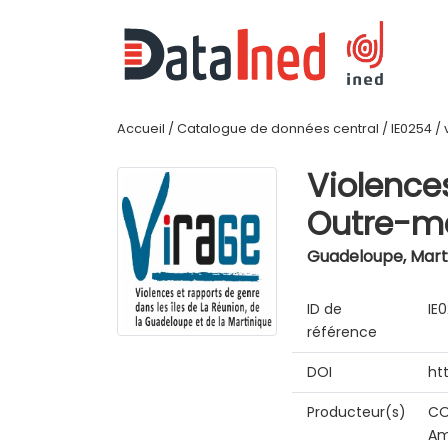
Accueil
/
Catalogue de données central
/
IE0254
/
Violence
Outre-me
Guadeloupe, Marti
ID de
IE
référence
DOI
ht
Producteur(s)
CO
Am