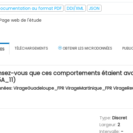
ocumentation au format PDF
DDI/XML
JSON
Page web de l'étude
TÉLÉCHARGEMENTS
OBTENIR LES MICRODONNÉES
PUBLI
ÉES
sez-vous que ces comportements étaient avant 
5A_11)
nnées:
VirageGuadeloupe_FPR VirageMartinique_FPR VirageRe
Type:
Discret
Largeur:
2
Intervalle:
-