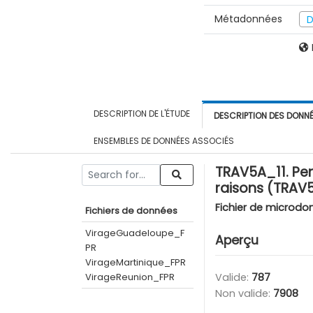
Métadonnées
D
DESCRIPTION DE L'ÉTUDE
DESCRIPTION DES DONN
ENSEMBLES DE DONNÉES ASSOCIÉS
TRAV5A_11. Pen
raisons (TRAV
Fichier de microdo
Fichiers de données
VirageGuadeloupe_F
Aperçu
PR
VirageMartinique_FPR
VirageReunion_FPR
Valide:
787
Non valide:
7908