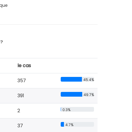
que
 ?
le cas
357
45.4%
391
49.7%
2
0.3%
37
4.7%