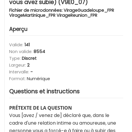
vous avez subie) (V9E0_07)
Fichier de microdonnées:
VirageGuadeloupe_FPR
VirageMartinique_FPR VirageReunion_FPR
Aperçu
Valide:
141
Non valide:
8554
Type:
Discret
Largeur:
2
Intervalle:
-
Format:
Numérique
Questions et instructions
PRÉTEXTE DE LA QUESTION
Vous [avez / venez de] déclaré que, dans le
cadre d'une relation intime ou amoureuse, une
personne vous a forcé-e à faire ou à subir des