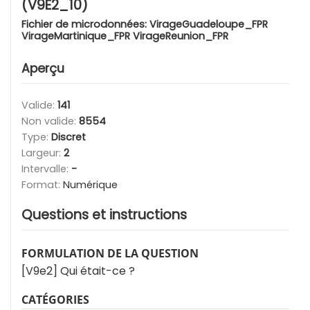
(V9E2_10)
Fichier de microdonnées:
VirageGuadeloupe_FPR
VirageMartinique_FPR VirageReunion_FPR
Aperçu
Valide:
141
Non valide:
8554
Type:
Discret
Largeur:
2
Intervalle:
-
Format:
Numérique
Questions et instructions
FORMULATION DE LA QUESTION
[V9e2] Qui était-ce ?
CATÉGORIES