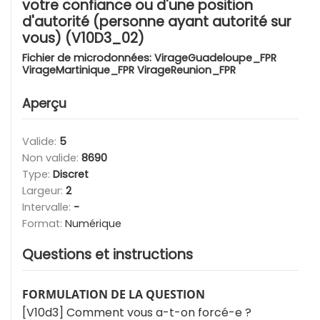
votre confiance ou d'une position
d'autorité (personne ayant autorité sur
vous) (V10D3_02)
Fichier de microdonnées:
VirageGuadeloupe_FPR
VirageMartinique_FPR VirageReunion_FPR
Aperçu
Valide:
5
Non valide:
8690
Type:
Discret
Largeur:
2
Intervalle:
-
Format:
Numérique
Questions et instructions
FORMULATION DE LA QUESTION
[V10d3] Comment vous a-t-on forcé-e ?