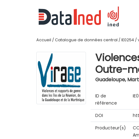
Accueil
/
Catalogue de données central
/
IE0254
/
Violence
Outre-me
Guadeloupe, Marti
ID de
IE
référence
DOI
ht
Producteur(s)
CO
Am