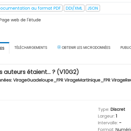
ocumentation au format PDF
DDI/XML
JSON
Page web de l'étude
TÉLÉCHARGEMENTS
OBTENIR LES MICRODONNÉES
PUBLI
ÉES
es auteurs étaient… ? (V10G2)
nnées:
VirageGuadeloupe_FPR VirageMartinique_FPR VirageRe
Type:
Discret
Largeur:
1
Intervalle:
-
Format:
Numéri