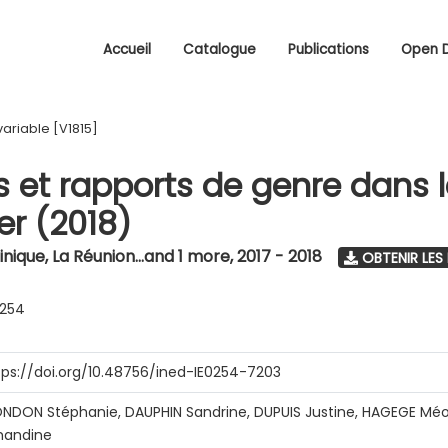
Accueil
Catalogue
Publications
Open 
variable [V1815]
s et rapports de genre dans 
r (2018)
nique, La Réunion...and 1 more
,
2017 - 2018
OBTENIR LES
0254
tps://doi.org/10.48756/ined-IE0254-7203
NDON Stéphanie, DAUPHIN Sandrine, DUPUIS Justine, HAGEGE Méo
andine