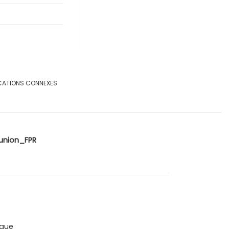
CATIONS CONNEXES
union_FPR
que