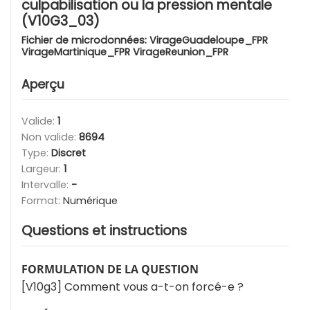
culpabilisation ou la pression mentale
(V10G3_03)
Fichier de microdonnées:
VirageGuadeloupe_FPR
VirageMartinique_FPR VirageReunion_FPR
Aperçu
Valide:
1
Non valide:
8694
Type:
Discret
Largeur:
1
Intervalle:
-
Format:
Numérique
Questions et instructions
FORMULATION DE LA QUESTION
[V10g3] Comment vous a-t-on forcé-e ?