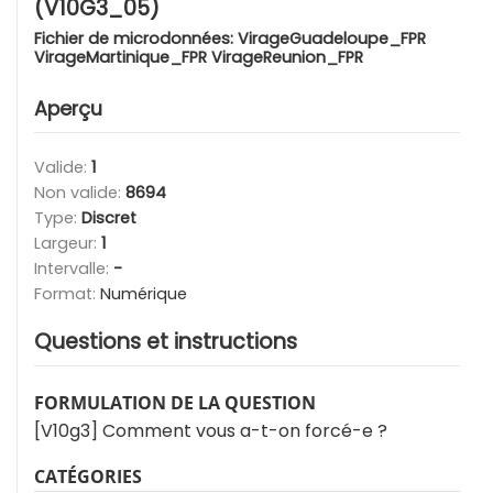
(V10G3_05)
Fichier de microdonnées:
VirageGuadeloupe_FPR
VirageMartinique_FPR VirageReunion_FPR
Aperçu
Valide:
1
Non valide:
8694
Type:
Discret
Largeur:
1
Intervalle:
-
Format:
Numérique
Questions et instructions
FORMULATION DE LA QUESTION
[V10g3] Comment vous a-t-on forcé-e ?
CATÉGORIES