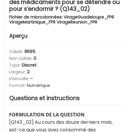
des médicaments pour se détendre ou
pour s’endormir ? (Q143_02)
Fichier de microdonnées:
VirageGuadeloupe_FPR
VirageMartinique_FPR VirageReunion_FPR
Aperçu
Valide:
8695
Non valide:
0
Type:
Discret
Largeur:
2
Intervalle:
-
Format:
Numérique
Questions et instructions
FORMULATION DE LA QUESTION
[Q143_02] Au cours des douze derniers mois,
est-ce que vous avez consommé des