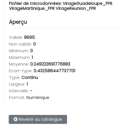
Fichier de microdonnées:
VirageGuadeloupe_FPR
VirageMartinique_FPR VirageReunion_FPR
Aperçu
Valide:
8695
Non valide:
0
Minimum:
0
Maximum:
1
Moyenne:
0.249223691776883
Ecart-type:
0.432588447737701
Type:
Continu
Largeur:
1
Intervalle:
-
Format:
Numérique
Revenir au catalogue