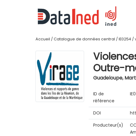
Accueil
/
Catalogue de données central
/
IE0254
/
Violence
Outre-me
Guadeloupe, Marti
ID de
IE
référence
DOI
ht
Producteur(s)
CO
Am