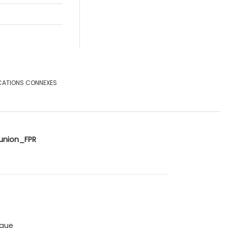
CATIONS CONNEXES
union_FPR
que