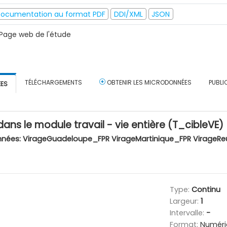
ocumentation au format PDF
DDI/XML
JSON
Page web de l'étude
TÉLÉCHARGEMENTS
OBTENIR LES MICRODONNÉES
PUBLI
ÉES
 dans le module travail - vie entière (T_cibleVE)
nnées:
VirageGuadeloupe_FPR VirageMartinique_FPR VirageRe
Type:
Continu
Largeur:
1
Intervalle:
-
Format:
Numéri