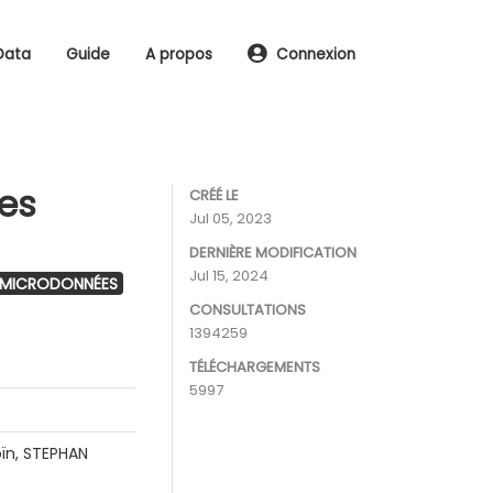
Data
Guide
A propos
Connexion
les
CRÉÉ LE
Jul 05, 2023
DERNIÈRE MODIFICATION
Jul 15, 2024
 MICRODONNÉES
CONSULTATIONS
1394259
TÉLÉCHARGEMENTS
5997
ïn, STEPHAN