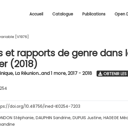
Accueil
Catalogue
Publications
Open 
variable [V1976]
s et rapports de genre dans 
r (2018)
nique, La Réunion...and 1 more
,
2017 - 2018
OBTENIR LES
0254
tps://doi.org/10.48756/ined-IE0254-7203
NDON Stéphanie, DAUPHIN Sandrine, DUPUIS Justine, HAGEGE Méo
andine