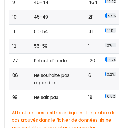
9
40-44
464
12.2%
10
45-49
211
5.5%
11
50-54
41
1.1%
12
55-59
1
0%
77
Enfant décédé
120
3.2%
88
Ne souhaite pas
6
0.2%
répondre
99
Ne sait pas
19
0.5%
Attention : ces chiffres indiquent le nombre de
cas trouvés dans le fichier de données. Ils ne
peuvent être interprétés comme des