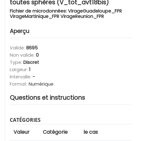
toutes sphères (V_tot_avt18bis)
Fichier de microdonnées:
VirageGuadeloupe_FPR
VirageMartinique_FPR VirageReunion_FPR
Aperçu
Valide:
8695
Non valide:
0
Type:
Discret
Largeur:
1
Intervalle:
-
Format:
Numérique
Questions et instructions
CATÉGORIES
Valeur
Catégorie
le cas