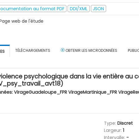
ocumentation au format PDF
DDI/XML
JSON
Page web de l'étude
TÉLÉCHARGEMENTS
OBTENIR LES MICRODONNÉES
PUBLI
ÉES
violence psychologique dans la vie entière au co
(V_psy_travail_avt18)
nnées:
VirageGuadeloupe_FPR VirageMartinique_FPR VirageRe
Type:
Discret
Largeur:
1
Intervalle:
-