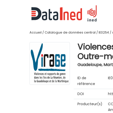
Accueil
/
Catalogue de données central
/
IE0254
/
Violence
Outre-me
Guadeloupe, Marti
ID de
IE
référence
DOI
ht
Producteur(s)
CO
Am