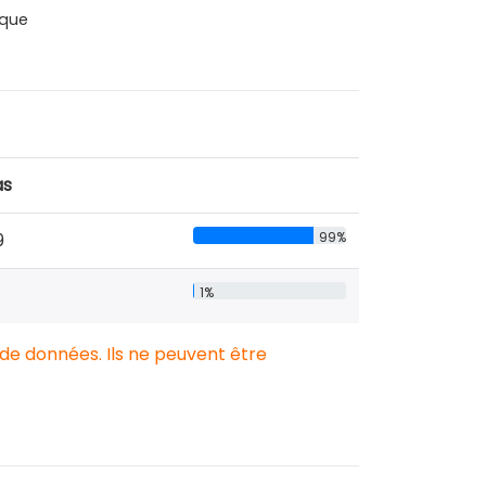
que
as
9
99%
1%
 de données. Ils ne peuvent être
.