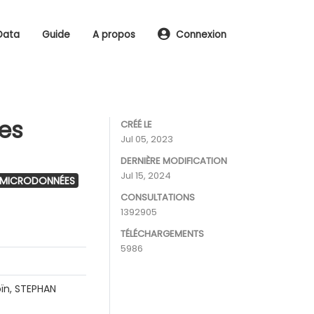
Data
Guide
A propos
Connexion
les
CRÉÉ LE
Jul 05, 2023
DERNIÈRE MODIFICATION
Jul 15, 2024
 MICRODONNÉES
CONSULTATIONS
1392905
TÉLÉCHARGEMENTS
5986
ïn, STEPHAN