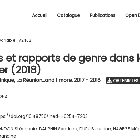
Accueil
Catalogue
Publications
Open 
variable [V2462]
s et rapports de genre dans 
r (2018)
nique, La Réunion...and 1 more
,
2017 - 2018
OBTENIR LES
0254
tps://doi.org/10.48756/ined-IE0254-7203
NDON Stéphanie, DAUPHIN Sandrine, DUPUIS Justine, HAGEGE Méo
andine