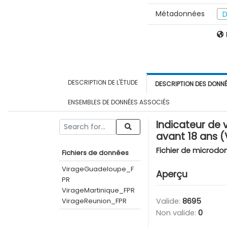
Métadonnées
D
DESCRIPTION DE L'ÉTUDE
DESCRIPTION DES DONN
ENSEMBLES DE DONNÉES ASSOCIÉS
Indicateur de 
avant 18 ans 
Fichier de microdo
Fichiers de données
VirageGuadeloupe_F
Aperçu
PR
VirageMartinique_FPR
VirageReunion_FPR
Valide:
8695
Non valide:
0