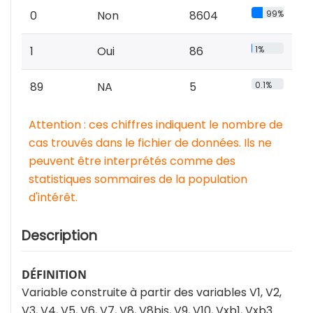
0
Non
8604
99%
1
Oui
86
1%
89
NA
5
0.1%
Attention : ces chiffres indiquent le nombre de
cas trouvés dans le fichier de données. Ils ne
peuvent être interprétés comme des
statistiques sommaires de la population
d'intérêt.
Description
DÉFINITION
Variable construite à partir des variables V1, V2,
V3, V4, V5, V6, V7, V8, V8bis, V9, V10, Vxb1, Vxb3.