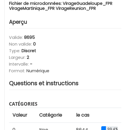
Fichier de microdonnées:
VirageGuadeloupe_FPR
VirageMartinique_FPR VirageReunion_FPR
Aperçu
Valide:
8695
Non valide:
0
Type:
Discret
Largeur:
2
Intervalle:
-
Format:
Numérique
Questions et instructions
CATÉGORIES
Valeur
Catégorie
le cas
0
Non
8644
99.4%