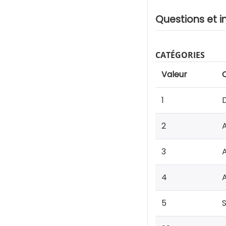
Questions et i
CATÉGORIES
Valeur
1
2
A
3
A
4
A
5
S