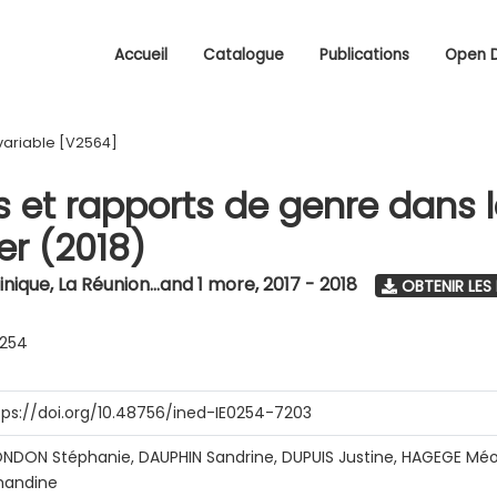
Accueil
Catalogue
Publications
Open 
variable [V2564]
s et rapports de genre dans 
r (2018)
nique, La Réunion...and 1 more
,
2017 - 2018
OBTENIR LES
0254
tps://doi.org/10.48756/ined-IE0254-7203
NDON Stéphanie, DAUPHIN Sandrine, DUPUIS Justine, HAGEGE Méo
andine