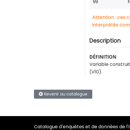
99
N
Attention : ces 
interprétés comm
Description
DÉFINITION
Variable construit
(V10).
Revenir au catalogue
Catalogue d'enquêtes et de données de l'