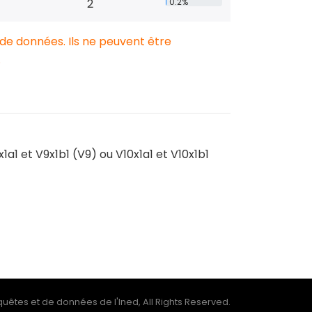
2
0.2%
 de données. Ils ne peuvent être
.
1a1 et V9x1b1 (V9) ou V10x1a1 et V10x1b1
uêtes et de données de l'Ined, All Rights Reserved.