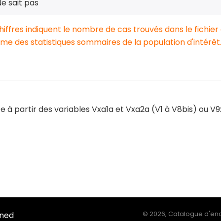
e sait pas
chiffres indiquent le nombre de cas trouvés dans le fichier
e des statistiques sommaires de la population d'intérêt
e à partir des variables Vxa1a et Vxa2a (V1 à V8bis) ou V9x
Ined
©
2026, Catalogue d'enq