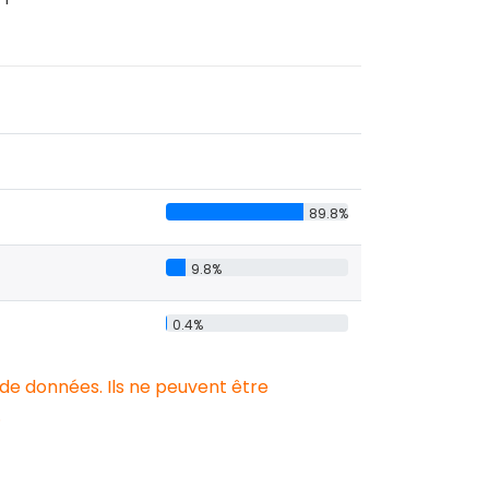
89.8%
9.8%
0.4%
 de données. Ils ne peuvent être
.