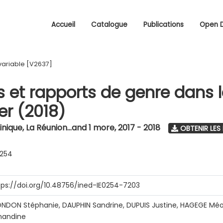
Accueil
Catalogue
Publications
Open 
variable [V2637]
s et rapports de genre dans 
r (2018)
nique, La Réunion...and 1 more
,
2017 - 2018
OBTENIR LES
0254
tps://doi.org/10.48756/ined-IE0254-7203
NDON Stéphanie, DAUPHIN Sandrine, DUPUIS Justine, HAGEGE Méo
andine