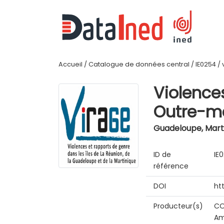
Accueil
/
Catalogue de données central
/
IE0254
/
Violence
Outre-me
Guadeloupe, Marti
ID de
IE
référence
DOI
ht
Producteur(s)
CO
Am