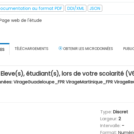
ocumentation au format PDF
DDI/XML
JSON
Page web de l'étude
TÉLÉCHARGEMENTS
OBTENIR LES MICRODONNÉES
PUBLI
ÉES
: Eleve(s), étudiant(s), lors de votre scolarité 
nnées:
VirageGuadeloupe_FPR VirageMartinique_FPR VirageRe
Type:
Discret
Largeur:
2
Intervalle:
-
Format:
Numéri