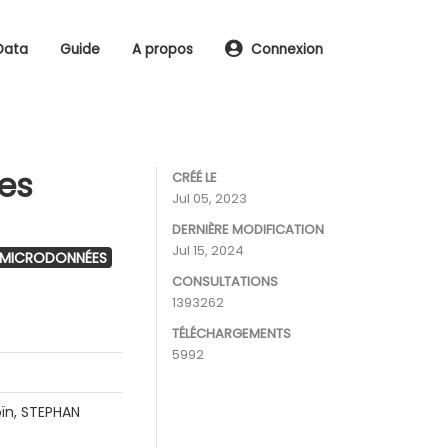
Data
Guide
A propos
Connexion
les
CRÉÉ LE
Jul 05, 2023
DERNIÈRE MODIFICATION
Jul 15, 2024
 MICRODONNÉES
CONSULTATIONS
1393262
TÉLÉCHARGEMENTS
5992
ïn, STEPHAN