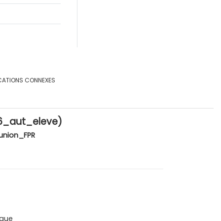
CATIONS CONNEXES
(V6_aut_eleve)
union_FPR
que