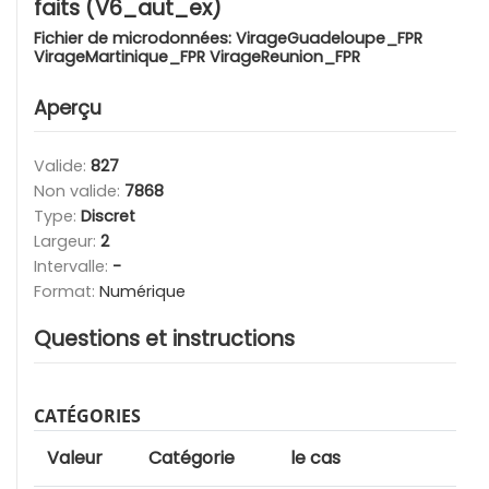
faits (V6_aut_ex)
Fichier de microdonnées:
VirageGuadeloupe_FPR
VirageMartinique_FPR VirageReunion_FPR
Aperçu
Valide:
827
Non valide:
7868
Type:
Discret
Largeur:
2
Intervalle:
-
Format:
Numérique
Questions et instructions
CATÉGORIES
Valeur
Catégorie
le cas