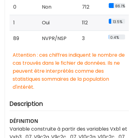
0
Non
712
86.1%
1
Oui
112
13.5%
89
NVPR/NSP
3
0.4%
Attention : ces chiffres indiquent le nombre de
cas trouvés dans le fichier de données. Ils ne
peuvent être interprétés comme des
statistiques sommaires de la population
d'intérêt.
Description
DÉFINITION
Variable construite à partir des variables Vxb1 et
Vxb3_07, V9c2a, V9c2c_07, V10c2a, V10c2c_07.