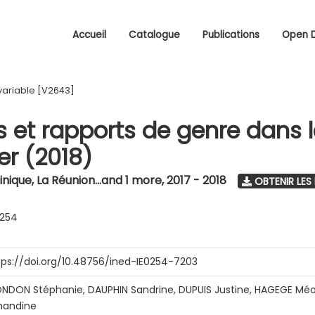
Accueil
Catalogue
Publications
Open 
variable [V2643]
s et rapports de genre dans 
r (2018)
nique, La Réunion...and 1 more
,
2017 - 2018
OBTENIR LES
0254
tps://doi.org/10.48756/ined-IE0254-7203
NDON Stéphanie, DAUPHIN Sandrine, DUPUIS Justine, HAGEGE Méo
andine