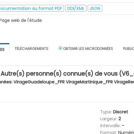
ocumentation au format PDF
DDI/XML
JSON
Page web de l'étude
TÉLÉCHARGEMENTS
OBTENIR LES MICRODONNÉES
PUBLI
ÉES
s : Autre(s) personne(s) connue(s) de vous (V
nnées:
VirageGuadeloupe_FPR VirageMartinique_FPR VirageRe
Type:
Discret
Largeur:
2
Intervalle:
-
Format:
Numéri