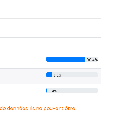
90.4%
9.2%
0.4%
 de données. Ils ne peuvent être
.