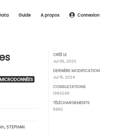
Data
Guide
A propos
Connexion
les
CRÉÉ LE
Jul 05, 2023
DERNIÈRE MODIFICATION
Jul 15, 2024
 MICRODONNÉES
CONSULTATIONS
1393249
TÉLÉCHARGEMENTS
5992
ïn, STEPHAN