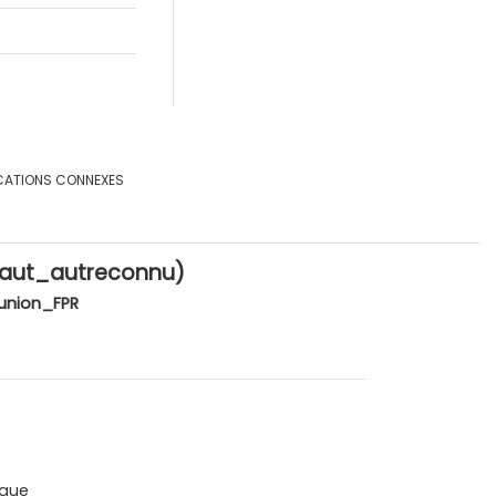
CATIONS CONNEXES
6_aut_autreconnu)
union_FPR
que