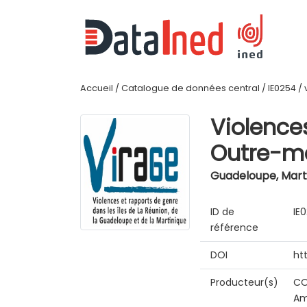
Accueil
/
Catalogue de données central
/
IE0254
/
Violence
Outre-me
Guadeloupe, Marti
ID de
IE
référence
DOI
ht
Producteur(s)
CO
Am