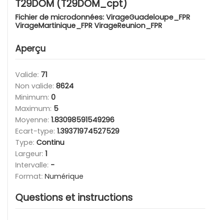
T29DOM (T29DOM_cpt)
Fichier de microdonnées:
VirageGuadeloupe_FPR
VirageMartinique_FPR VirageReunion_FPR
Aperçu
Valide:
71
Non valide:
8624
Minimum:
0
Maximum:
5
Moyenne:
1.83098591549296
Ecart-type:
1.39371974527529
Type:
Continu
Largeur:
1
Intervalle:
-
Format:
Numérique
Questions et instructions