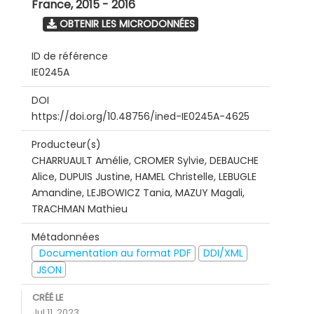
France
,
2015 - 2016
OBTENIR LES MICRODONNÉES
ID de référence
IE0245A
DOI
https://doi.org/10.48756/ined-IE0245A-4625
Producteur(s)
CHARRUAULT Amélie, CROMER Sylvie, DEBAUCHE
Alice, DUPUIS Justine, HAMEL Christelle, LEBUGLE
Amandine, LEJBOWICZ Tania, MAZUY Magali,
TRACHMAN Mathieu
Métadonnées
Documentation au format PDF
DDI/XML
JSON
CRÉÉ LE
Jul 11, 2023