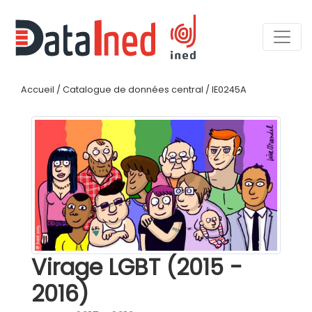
Accueil
/
Catalogue de données central
/
IE0245A
Virage LGBT (2015 -
2016)