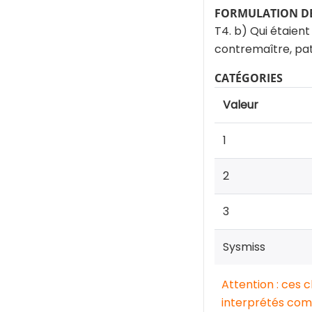
FORMULATION DE
T4. b) Qui étaient
contremaître, pa
CATÉGORIES
Valeur
1
2
3
Sysmiss
Attention : ces 
interprétés comm