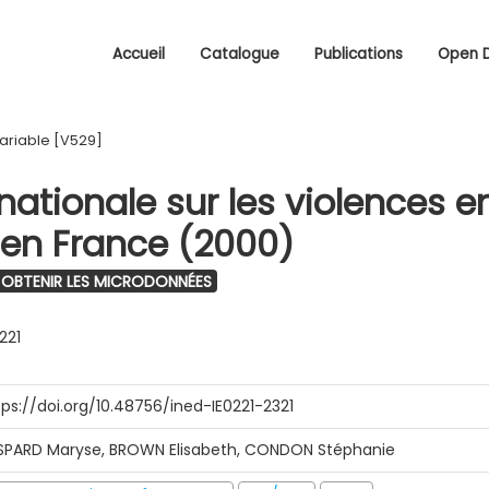
Accueil
Catalogue
Publications
Open 
ariable [V529]
ationale sur les violences e
en France (2000)
OBTENIR LES MICRODONNÉES
221
tps://doi.org/10.48756/ined-IE0221-2321
SPARD Maryse, BROWN Elisabeth, CONDON Stéphanie