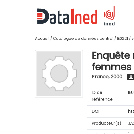
Accueil
/
Catalogue de données central
/
IE0221
/
v
Enquête n
femmes 
France
,
2000
ID de
IE0
référence
DOI
ht
Producteur(s)
JA