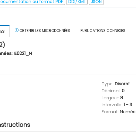
ocumentation au format PDF
DDI/XML
JSON
OBTENIR LES MICRODONNÉES
PUBLICATIONS CONNEXES
ÉES
2)
nnées:
IE0221_N
Type:
Discret
Décimal:
0
Largeur:
8
Intervalle:
1 - 3
Format:
Numéri
nstructions