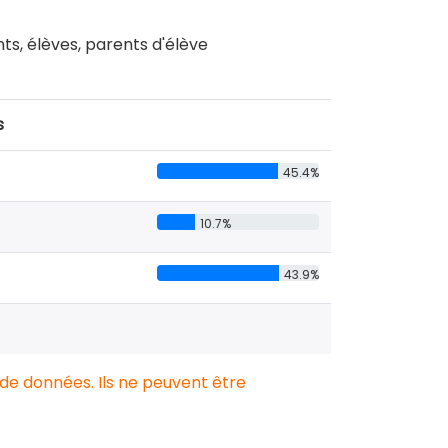
nts, élèves, parents d'élève
s
45.4%
10.7%
43.9%
 de données. Ils ne peuvent être
.