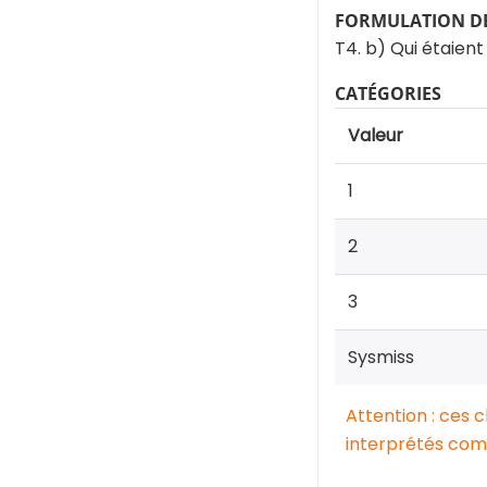
FORMULATION DE
T4. b) Qui étaient
CATÉGORIES
Valeur
1
2
3
Sysmiss
Attention : ces 
interprétés comm