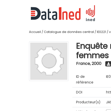
Accueil
/
Catalogue de données central
/
IE0221
/
v
Enquête n
femmes 
France
,
2000
ID de
IE0
référence
DOI
ht
Producteur(s)
JA