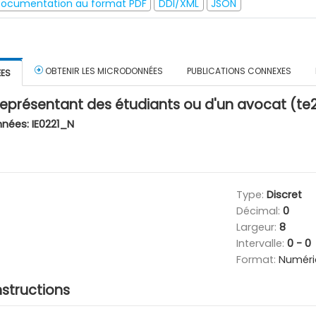
ocumentation au format PDF
DDI/XML
JSON
OBTENIR LES MICRODONNÉES
PUBLICATIONS CONNEXES
ÉES
représentant des étudiants ou d'un avocat (te
nnées:
IE0221_N
Type:
Discret
Décimal:
0
Largeur:
8
Intervalle:
0 - 0
Format:
Numéri
nstructions