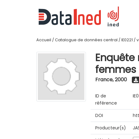
Accueil
/
Catalogue de données central
/
IE0221
/
v
Enquête n
femmes 
France
,
2000
ID de
IE0
référence
DOI
ht
Producteur(s)
JA