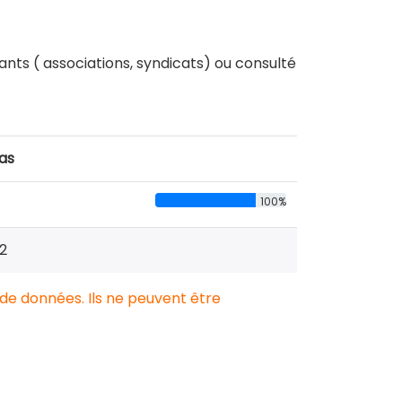
ts ( associations, syndicats) ou consulté
cas
100%
2
 de données. Ils ne peuvent être
.