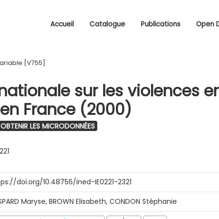
Accueil
Catalogue
Publications
Open 
ariable [V755]
ationale sur les violences e
en France (2000)
OBTENIR LES MICRODONNÉES
221
tps://doi.org/10.48756/ined-IE0221-2321
SPARD Maryse, BROWN Elisabeth, CONDON Stéphanie