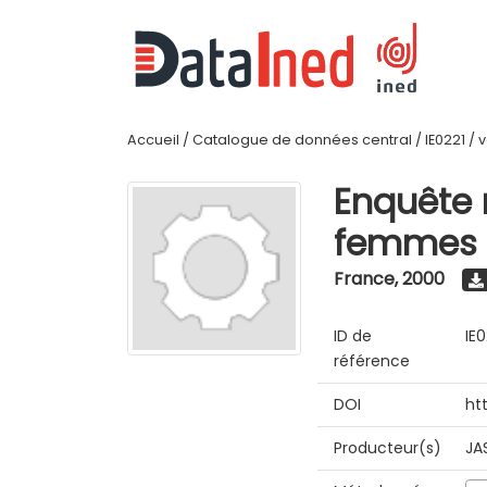
Accueil
/
Catalogue de données central
/
IE0221
/
v
Enquête n
femmes 
France
,
2000
ID de
IE0
référence
DOI
ht
Producteur(s)
JA