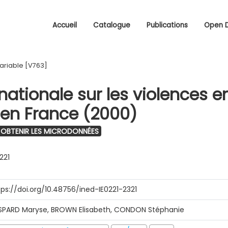
Accueil
Catalogue
Publications
Open 
ariable [V763]
ationale sur les violences e
en France (2000)
OBTENIR LES MICRODONNÉES
221
tps://doi.org/10.48756/ined-IE0221-2321
SPARD Maryse, BROWN Elisabeth, CONDON Stéphanie