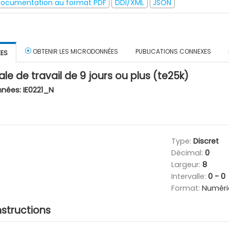
ocumentation au format PDF
DDI/XML
JSON
OBTENIR LES MICRODONNÉES
PUBLICATIONS CONNEXES
ÉES
le de travail de 9 jours ou plus (te25k)
nnées:
IE0221_N
Type:
Discret
Décimal:
0
Largeur:
8
Intervalle:
0 - 0
Format:
Numéri
nstructions