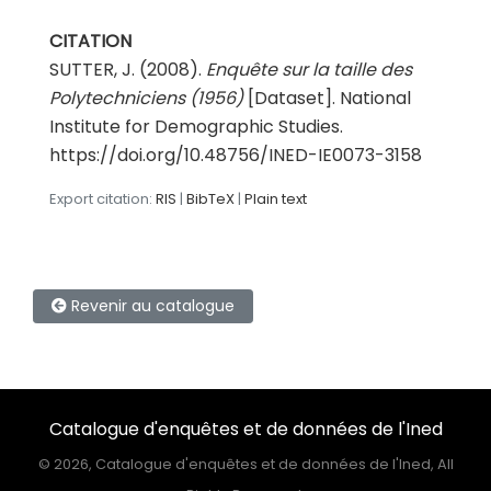
CITATION
SUTTER, J. (2008).
Enquête sur la taille des
Polytechniciens (1956)
[Dataset]. National
Institute for Demographic Studies.
https://doi.org/10.48756/INED-IE0073-3158
Export citation:
RIS
|
BibTeX
|
Plain text
Revenir au catalogue
Catalogue d'enquêtes et de données de l'Ined
©
2026, Catalogue d'enquêtes et de données de l'Ined, All