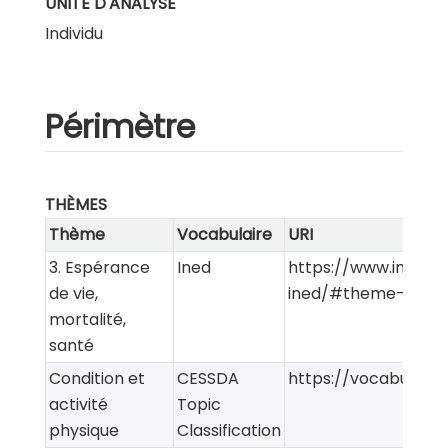
UNITÉ D'ANALYSE
Individu
Périmètre
THÈMES
Thème
Vocabulaire
URI
3. Espérance
Ined
https://www.ined.f
de vie,
ined/#theme-3
mortalité,
santé
Condition et
CESSDA
https://vocabularie
activité
Topic
physique
Classification