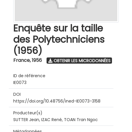
Enquête sur la taille
des Polytechniciens
(1956)
France
,
1956
OBTENIR LES MICRODONNÉES
ID de référence
IE0073
DOI
https://doi.org/10.48756/ined-IE0073-3158
Producteur(s)
SUTTER Jean, IZAC René, TOAN Tran Ngoc
Métadonnées