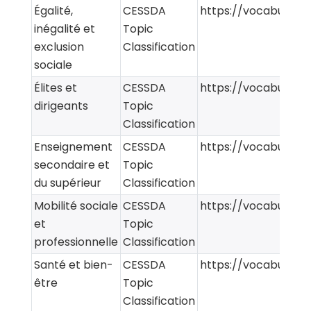
Égalité,
CESSDA
https://vocabularie
inégalité et
Topic
exclusion
Classification
sociale
Élites et
CESSDA
https://vocabularie
dirigeants
Topic
Classification
Enseignement
CESSDA
https://vocabularie
secondaire et
Topic
du supérieur
Classification
Mobilité sociale
CESSDA
https://vocabularie
et
Topic
professionnelle
Classification
Santé et bien-
CESSDA
https://vocabularie
être
Topic
Classification