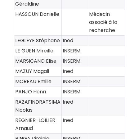
Géraldine
HASSOUN Danielle
Médecin
associé à la
recherche
LEGLEYE Stéphane
Ined
LE GUEN Mireille
INSERM
MARSICANO Elise
INSERM
MAZUY Magali
Ined
MOREAU Emilie
INSERM
PANJO Henri
INSERM
RAZAFINDRATSIMA
Ined
Nicolas
REGNIER-LOILIER
Ined
Arnaud
RINGA Virginie
INSERM