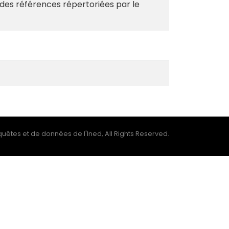
r des références répertoriées par le
uêtes et de données de l'Ined, All Rights Reserved.