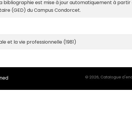
: la bibliographie est mise à jour automatiquement à parti
aire (GED) du Campus Condorcet.
le et la vie professionnelle (1981)
Ined
©
2026, Catalogue d'enq