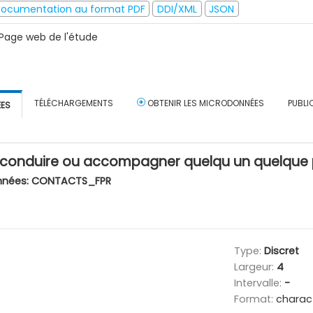
ocumentation au format PDF
DDI/XML
JSON
Page web de l'étude
TÉLÉCHARGEMENTS
OBTENIR LES MICRODONNÉES
PUBLI
ÉES
. conduire ou accompagner quelqu un quelque 
nnées:
CONTACTS_FPR
Type:
Discret
Largeur:
4
Intervalle:
-
Format:
charac