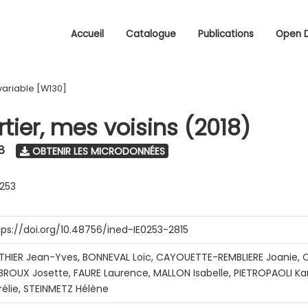
Accueil
Catalogue
Publications
Open 
variable [W130]
tier, mes voisins (2018)
8
OBTENIR LES MICRODONNÉES
0253
tps://doi.org/10.48756/ined-IE0253-2815
THIER Jean-Yves, BONNEVAL Loïc, CAYOUETTE-REMBLIERE Joanie, C
BROUX Josette, FAURE Laurence, MALLON Isabelle, PIETROPAOLI Ka
rélie, STEINMETZ Hélène