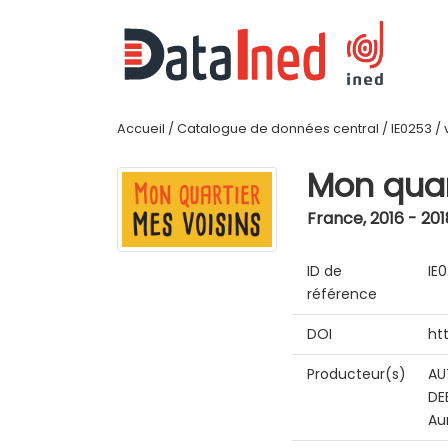
Accueil
/
Catalogue de données central
/
IE0253
/
Mon quar
France
,
2016 - 201
ID de
IE
référence
DOI
ht
Producteur(s)
AU
DE
Au