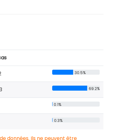
cas
2
30.5%
3
69.2%
0.1%
0.3%
 de données. Ils ne peuvent être