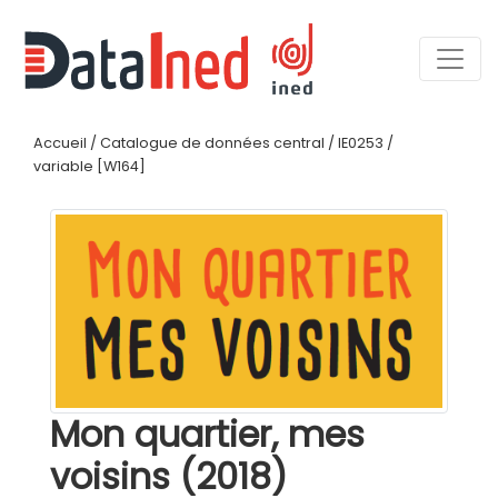
Accueil
/
Catalogue de données central
/
IE0253
/
variable [W164]
Mon quartier, mes
voisins (2018)