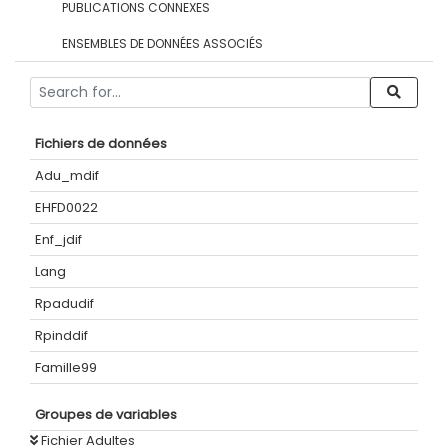
PUBLICATIONS CONNEXES
ENSEMBLES DE DONNÉES ASSOCIÉS
Fichiers de données
Adu_mdif
EHFD0022
Enf_jdif
Lang
Rpadudif
Rpinddif
Famille99
Groupes de variables
Fichier Adultes