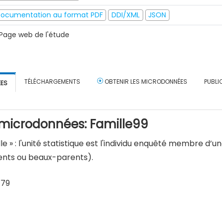
ocumentation au format PDF
DDI/XML
JSON
Page web de l'étude
TÉLÉCHARGEMENTS
OBTENIR LES MICRODONNÉES
PUBLI
ÉES
 microdonnées: Famille99
lle » : l'unité statistique est l'individu enquêté membre d’
ents ou beaux-parents).
179