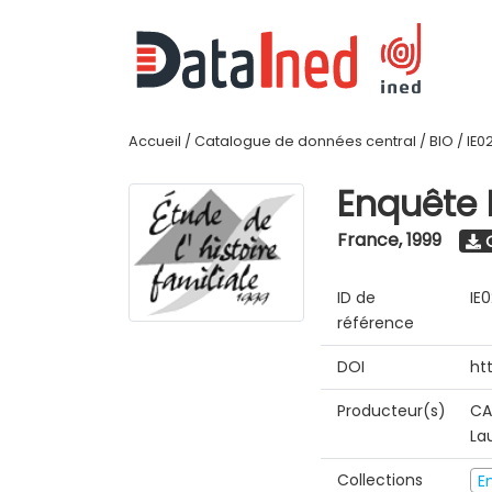
Accueil
/
Catalogue de données central
/
BIO
/
IE0
Enquête E
France
,
1999
O
ID de
IE
référence
DOI
htt
Producteur(s)
CA
La
Collections
E