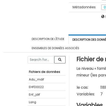
Métadonnées
D
DESCRIPTION DE L'ÉTUDE
DESCRIPTION DES DONN
ENSEMBLES DE DONNÉES ASSOCIÉS
Fichier de
Le niveau « fami
Fichiers de données
mineur (les par
Adu_mdif
EHFD0022
le cas:
118
Variables:
7
Enf_jdif
Lang
Variables