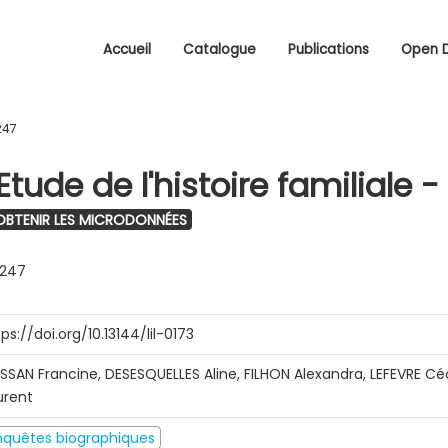
Accueil
Catalogue
Publications
Open 
247
tude de l'histoire familiale -
BTENIR LES MICRODONNÉES
0247
ps://doi.org/10.13144/lil-0173
SSAN Francine, DESESQUELLES Aline, FILHON Alexandra, LEFEVRE C
urent
nquêtes biographiques