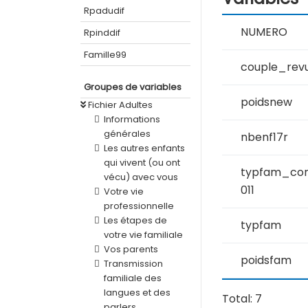
Rpadudif
NUMERO
Rpinddif
Famille99
couple_rev
Groupes de variables
poidsnew
Fichier Adultes
Informations
générales
nbenf17r
Les autres enfants
qui vivent (ou ont
typfam_co
vécu) avec vous
011
Votre vie
professionnelle
Les étapes de
typfam
votre vie familiale
Vos parents
poidsfam
Transmission
familiale des
langues et des
Total: 7
parlers