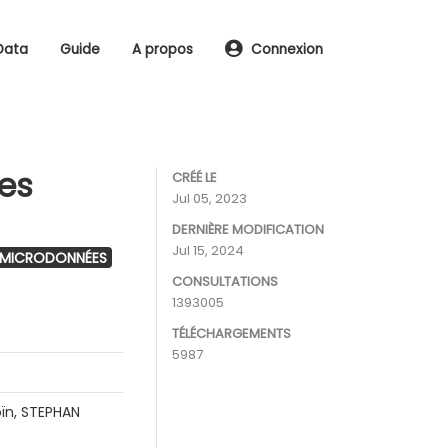
Data
Guide
A propos
Connexion
les
CRÉÉ LE
Jul 05, 2023
DERNIÈRE MODIFICATION
Jul 15, 2024
 MICRODONNÉES
CONSULTATIONS
1393005
TÉLÉCHARGEMENTS
5987
ïn, STEPHAN