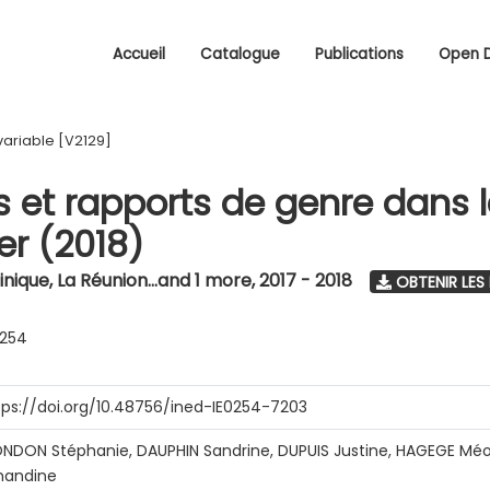
Accueil
Catalogue
Publications
Open 
variable [V2129]
s et rapports de genre dans 
r (2018)
nique, La Réunion...and 1 more
,
2017 - 2018
OBTENIR LES
0254
tps://doi.org/10.48756/ined-IE0254-7203
NDON Stéphanie, DAUPHIN Sandrine, DUPUIS Justine, HAGEGE Méo
andine