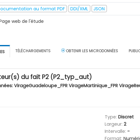
ocumentation au format PDF
DDI/XML
JSON
Page web de l'étude
TÉLÉCHARGEMENTS
OBTENIR LES MICRODONNÉES
PUBLI
ÉES
eur(s) du fait P2 (P2_typ_aut)
nnées:
VirageGuadeloupe_FPR VirageMartinique_FPR VirageRe
Type:
Discret
Largeur:
2
Intervalle:
-
Format:
Numéri