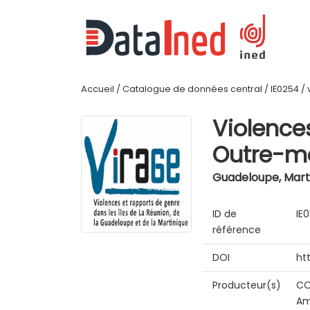
Accueil
/
Catalogue de données central
/
IE0254
/
Violence
Outre-me
Guadeloupe, Marti
ID de
IE
référence
DOI
ht
Producteur(s)
CO
Am