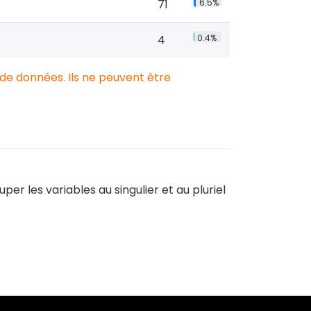
71
6.5%
4
0.4%
 de données. Ils ne peuvent être
.
r les variables au singulier et au pluriel