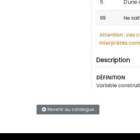
5
D'une 
99
Ne sai
Attention : ces 
interprétés comm
Description
DÉFINITION
Variable construi
Revenir au catalogue