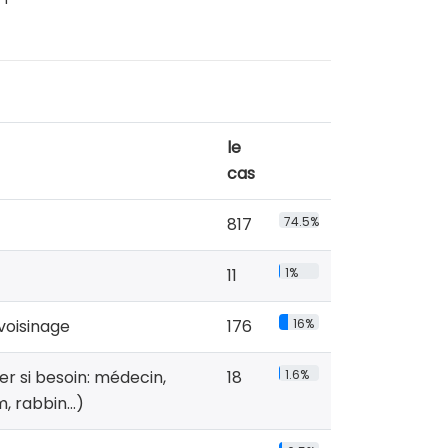
le
cas
817
74.5%
11
1%
voisinage
176
16%
er si besoin: médecin,
18
1.6%
am, rabbin…)