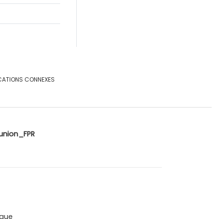
CATIONS CONNEXES
union_FPR
que