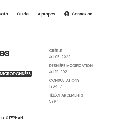
Data
Guide
A propos
Connexion
les
CRÉÉ LE
Jul 05, 2023
DERNIÈRE MODIFICATION
Jul 15, 2024
 MICRODONNÉES
CONSULTATIONS
1394117
TÉLÉCHARGEMENTS
5997
ïn, STEPHAN