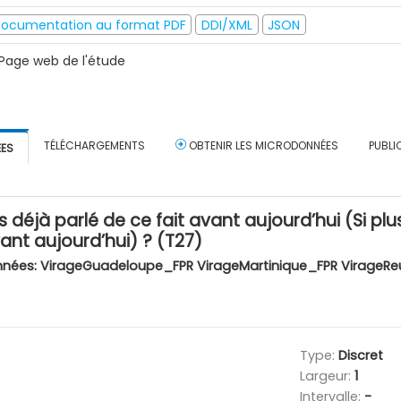
ocumentation au format PDF
DDI/XML
JSON
Page web de l'étude
TÉLÉCHARGEMENTS
OBTENIR LES MICRODONNÉES
PUBLI
ÉES
 déjà parlé de ce fait avant aujourd’hui (Si plus
vant aujourd’hui) ? (T27)
nnées:
VirageGuadeloupe_FPR VirageMartinique_FPR VirageRe
Type:
Discret
Largeur:
1
Intervalle:
-