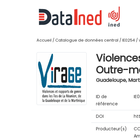
Accueil
/
Catalogue de données central
/
IE0254
/
Violence
Outre-me
Guadeloupe, Marti
ID de
IE
référence
DOI
ht
Producteur(s)
CO
Am