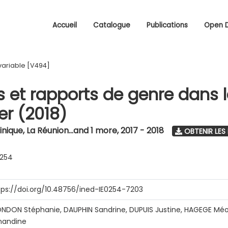
Accueil
Catalogue
Publications
Open 
variable [V494]
s et rapports de genre dans 
r (2018)
nique, La Réunion...and 1 more
,
2017 - 2018
OBTENIR LES
0254
tps://doi.org/10.48756/ined-IE0254-7203
NDON Stéphanie, DAUPHIN Sandrine, DUPUIS Justine, HAGEGE Méo
andine