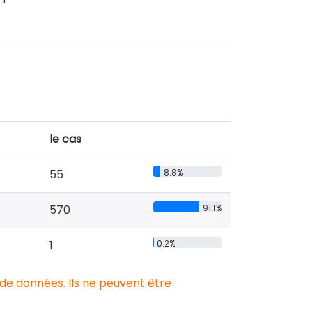
le cas
55
8.8%
570
91.1%
1
0.2%
 de données. Ils ne peuvent être
.