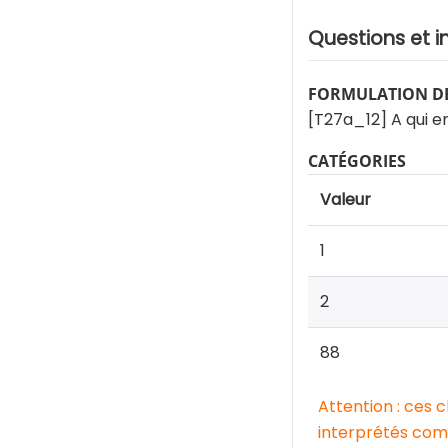
Questions et i
FORMULATION DE
[T27a_12] A qui e
CATÉGORIES
Valeur
1
2
88
Attention : ces 
interprétés comm