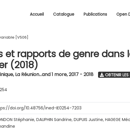
Accueil
Catalogue
Publications
Open 
variable [V506]
s et rapports de genre dans 
r (2018)
nique, La Réunion...and 1 more
,
2017 - 2018
OBTENIR LES
0254
tps://doi.org/10.48756/ined-IE0254-7203
NDON Stéphanie, DAUPHIN Sandrine, DUPUIS Justine, HAGEGE Méo
andine