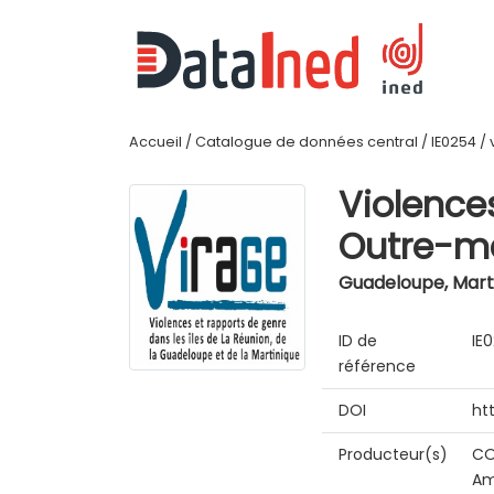
Accueil
/
Catalogue de données central
/
IE0254
/
Violence
Outre-me
Guadeloupe, Marti
ID de
IE
référence
DOI
ht
Producteur(s)
CO
Am