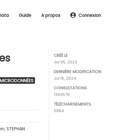
Data
Guide
A propos
Connexion
les
CRÉÉ LE
Jul 05, 2023
DERNIÈRE MODIFICATION
Jul 15, 2024
 MICRODONNÉES
CONSULTATIONS
1393579
TÉLÉCHARGEMENTS
5994
ïn, STEPHAN