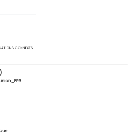
CATIONS CONNEXES
)
union_FPR
que