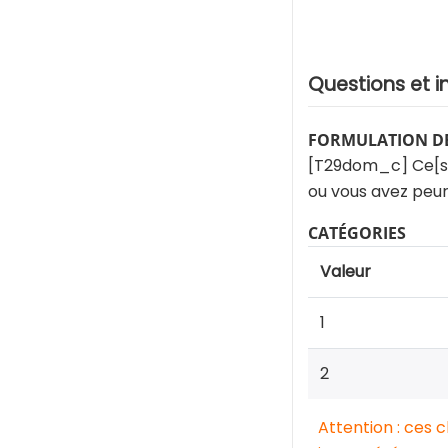
Questions et i
FORMULATION DE
[T29dom_c] Ce[s] f
ou vous avez peur 
CATÉGORIES
Valeur
1
2
Attention : ces 