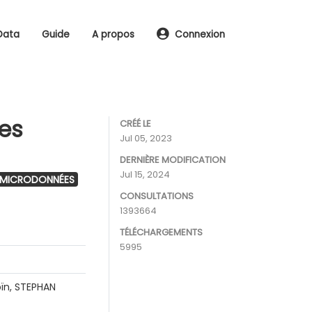
Data
Guide
A propos
Connexion
les
CRÉÉ LE
Jul 05, 2023
DERNIÈRE MODIFICATION
Jul 15, 2024
 MICRODONNÉES
CONSULTATIONS
1393664
TÉLÉCHARGEMENTS
5995
ïn, STEPHAN