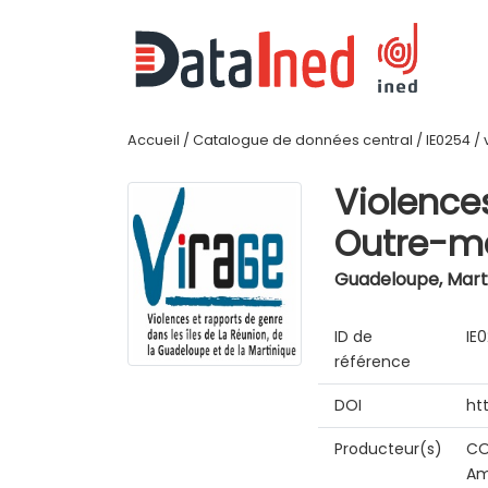
Accueil
/
Catalogue de données central
/
IE0254
/
Violence
Outre-me
Guadeloupe, Marti
ID de
IE
référence
DOI
ht
Producteur(s)
CO
Am