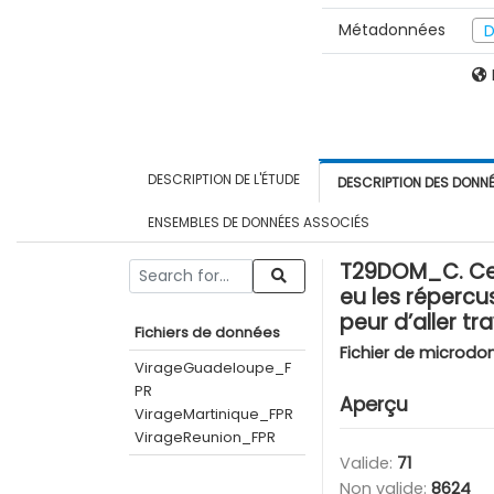
Métadonnées
D
DESCRIPTION DE L'ÉTUDE
DESCRIPTION DES DONN
ENSEMBLES DE DONNÉES ASSOCIÉS
T29DOM_C. Ce fa
eu les répercu
peur d’aller t
Fichiers de données
Fichier de microdo
VirageGuadeloupe_F
PR
Aperçu
VirageMartinique_FPR
VirageReunion_FPR
Valide:
71
Non valide:
8624