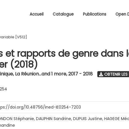
Accueil
Catalogue
Publications
Open 
variable [V512]
s et rapports de genre dans 
r (2018)
nique, La Réunion...and 1 more
,
2017 - 2018
OBTENIR LES
0254
tps://doi.org/10.48756/ined-IE0254-7203
NDON Stéphanie, DAUPHIN Sandrine, DUPUIS Justine, HAGEGE Méo
andine