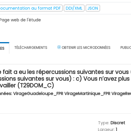
ocumentation au format PDF
DDI/XML
JSON
Page web de l'étude
TÉLÉCHARGEMENTS
OBTENIR LES MICRODONNÉES
PUBLI
ÉES
it a eu les répercussions suivantes sur vous (Si
ssions suivantes sur vous) : c) Vous n’avez plus
ravailler (T29DOM_C)
nnées:
VirageGuadeloupe_FPR VirageMartinique_FPR VirageRe
Type:
Discret
Largeur:
1