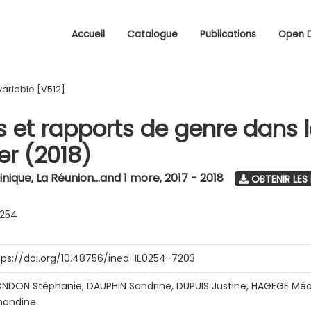
Accueil
Catalogue
Publications
Open 
variable [V512]
s et rapports de genre dans 
r (2018)
nique, La Réunion...and 1 more
,
2017 - 2018
OBTENIR LES
0254
tps://doi.org/10.48756/ined-IE0254-7203
NDON Stéphanie, DAUPHIN Sandrine, DUPUIS Justine, HAGEGE Méo
andine