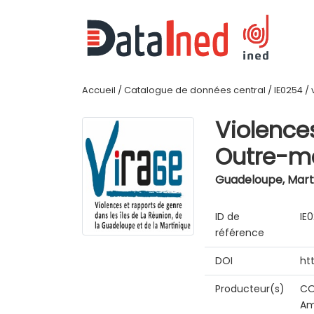
Accueil
/
Catalogue de données central
/
IE0254
/
Violence
Outre-me
Guadeloupe, Marti
ID de
IE
référence
DOI
ht
Producteur(s)
CO
Am