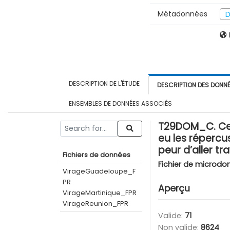
Métadonnées
D
DESCRIPTION DE L'ÉTUDE
DESCRIPTION DES DONN
ENSEMBLES DE DONNÉES ASSOCIÉS
T29DOM_C. Ce fa
eu les répercu
peur d’aller t
Fichiers de données
Fichier de microdo
VirageGuadeloupe_F
PR
Aperçu
VirageMartinique_FPR
VirageReunion_FPR
Valide:
71
Non valide:
8624