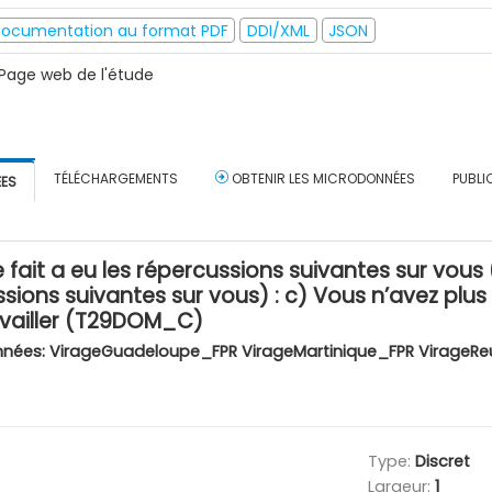
ocumentation au format PDF
DDI/XML
JSON
Page web de l'étude
TÉLÉCHARGEMENTS
OBTENIR LES MICRODONNÉES
PUBLI
ÉES
it a eu les répercussions suivantes sur vous (Si
ssions suivantes sur vous) : c) Vous n’avez plus
ravailler (T29DOM_C)
nnées:
VirageGuadeloupe_FPR VirageMartinique_FPR VirageRe
Type:
Discret
Largeur:
1