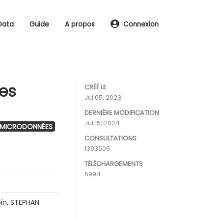
Data
Guide
A propos
Connexion
les
CRÉÉ LE
Jul 05, 2023
DERNIÈRE MODIFICATION
Jul 15, 2024
 MICRODONNÉES
CONSULTATIONS
1393509
TÉLÉCHARGEMENTS
5994
ïn, STEPHAN