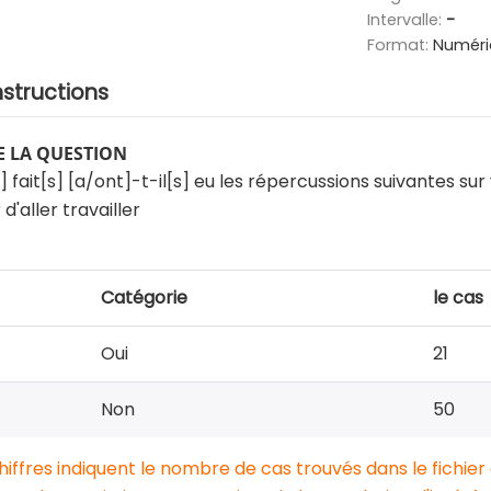
Intervalle:
-
Format:
Numéri
nstructions
 LA QUESTION
ait[s] [a/ont]-t-il[s] eu les répercussions suivantes sur v
d'aller travailler
Catégorie
le cas
Oui
21
Non
50
chiffres indiquent le nombre de cas trouvés dans le fichier