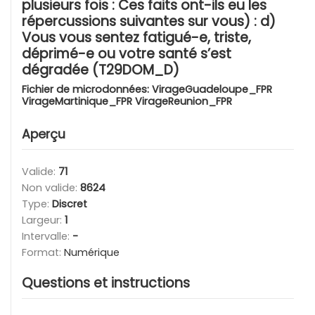
plusieurs fois : Ces faits ont-ils eu les
répercussions suivantes sur vous) : d)
Vous vous sentez fatigué-e, triste,
déprimé-e ou votre santé s’est
dégradée (T29DOM_D)
Fichier de microdonnées:
VirageGuadeloupe_FPR
VirageMartinique_FPR VirageReunion_FPR
Aperçu
Valide:
71
Non valide:
8624
Type:
Discret
Largeur:
1
Intervalle:
-
Format:
Numérique
Questions et instructions