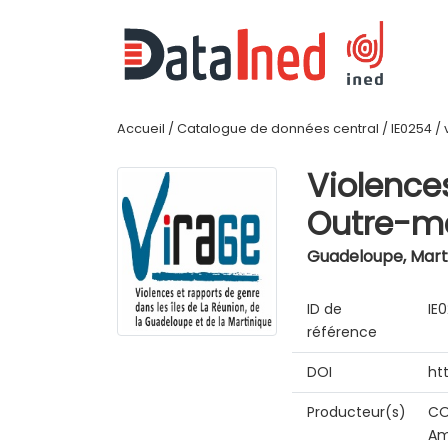
Accueil
/
Catalogue de données central
/
IE0254
/
Violence
Outre-me
Guadeloupe, Marti
ID de
IE
référence
DOI
ht
Producteur(s)
CO
Am