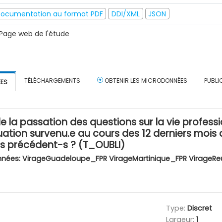
ocumentation au format PDF
DDI/XML
JSON
Page web de l'étude
TÉLÉCHARGEMENTS
OBTENIR LES MICRODONNÉES
PUBLI
ÉES
de la passation des questions sur la vie profess
uation survenu.e au cours des 12 derniers mois q
-s précédent-s ? (T_OUBLI)
nnées:
VirageGuadeloupe_FPR VirageMartinique_FPR VirageRe
Type:
Discret
Largeur:
1