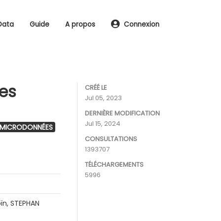
Data
Guide
A propos
Connexion
les
CRÉÉ LE
Jul 05, 2023
DERNIÈRE MODIFICATION
Jul 15, 2024
 MICRODONNÉES
CONSULTATIONS
1393707
TÉLÉCHARGEMENTS
5996
ïn, STEPHAN