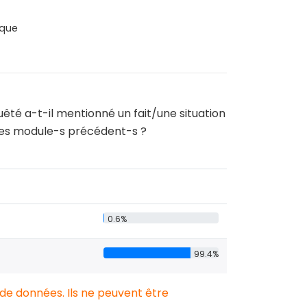
que
quêté a-t-il mentionné un fait/une situation
e/les module-s précédent-s ?
0.6%
99.4%
 de données. Ils ne peuvent être