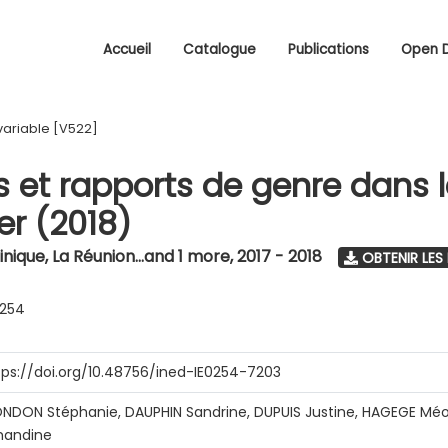
Accueil
Catalogue
Publications
Open 
variable [V522]
s et rapports de genre dans 
r (2018)
nique, La Réunion...and 1 more
,
2017 - 2018
OBTENIR LES
0254
tps://doi.org/10.48756/ined-IE0254-7203
NDON Stéphanie, DAUPHIN Sandrine, DUPUIS Justine, HAGEGE Méo
andine