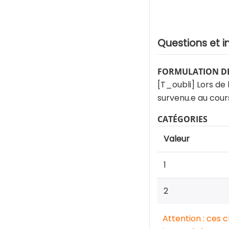
Questions et i
FORMULATION DE
[T_oubli] Lors de 
survenu.e au cour
CATÉGORIES
Valeur
1
2
Attention : ces 