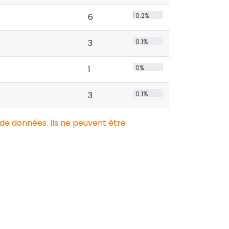
6
0.2%
3
0.1%
1
0%
3
0.1%
 de données. Ils ne peuvent être
.