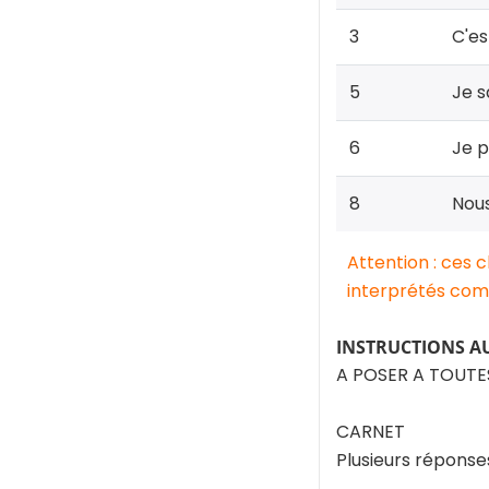
3
C'es
5
Je s
6
Je p
8
Nous
Attention : ces 
interprétés comm
INSTRUCTIONS A
A POSER A TOUTE
CARNET
Plusieurs réponse