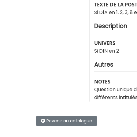
TEXTE DE LA POS
Si D1A en 1, 2, 3, 8 
Description
UNIVERS
Si D1N en 2
Autres
NOTES
Question unique d
différents intitulé
Revenir au catalogue