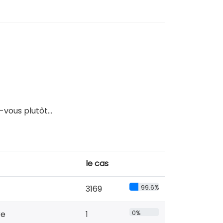
vous plutôt...
le cas
3169
99.6%
re
1
0%