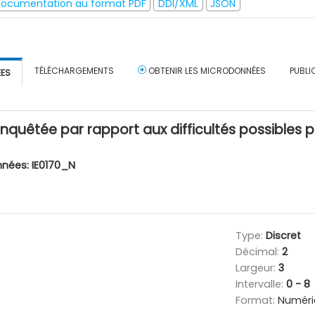
ocumentation au format PDF
DDI/XML
JSON
TÉLÉCHARGEMENTS
OBTENIR LES MICRODONNÉES
PUBLI
ÉES
'enquêtée par rapport aux difficultés possibles
nnées:
IE0170_N
Type:
Discret
Décimal:
2
Largeur:
3
Intervalle:
0 - 8
Format:
Numéri