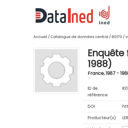
Accueil
/
Catalogue de données central
/
IE0170
/
v
Enquête 
1988)
France
,
1987 - 198
ID de
IE
référence
DOI
ht
Producteur(s)
LE