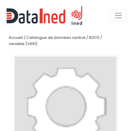
Accueil
/
Catalogue de données central
/
IE0170
/
variable [V691]