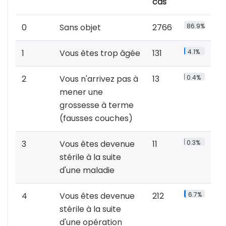
cas
0
Sans objet
2766
86.9%
1
Vous êtes trop âgée
131
4.1%
2
Vous n'arrivez pas à
13
0.4%
mener une
grossesse à terme
(fausses couches)
3
Vous êtes devenue
11
0.3%
stérile à la suite
d'une maladie
4
Vous êtes devenue
212
6.7%
stérile à la suite
d'une opération