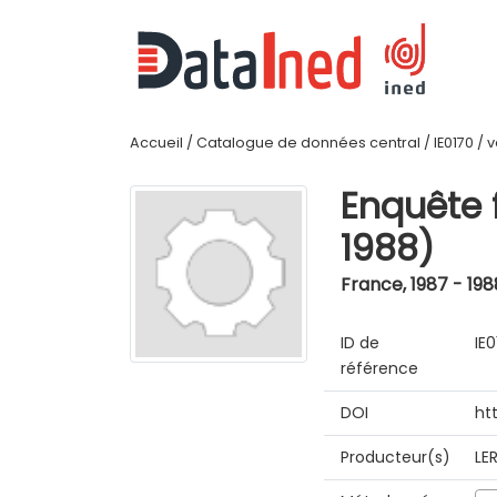
Accueil
/
Catalogue de données central
/
IE0170
/
v
Enquête 
1988)
France
,
1987 - 198
ID de
IE
référence
DOI
ht
Producteur(s)
LE