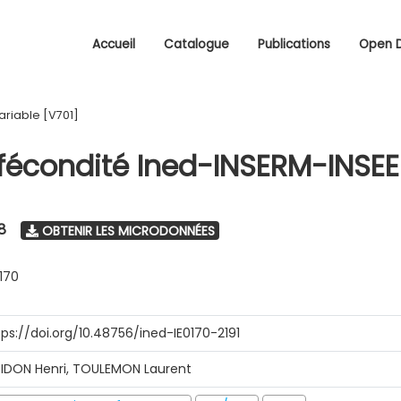
Accueil
Catalogue
Publications
Open 
ariable [V701]
fécondité Ined-INSERM-INSEE
8
OBTENIR LES MICRODONNÉES
0170
tps://doi.org/10.48756/ined-IE0170-2191
RIDON Henri, TOULEMON Laurent