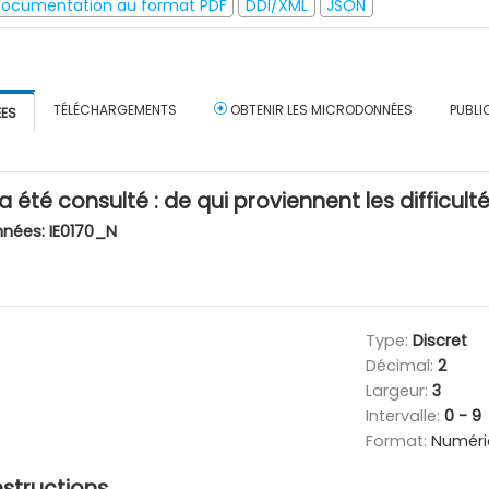
ocumentation au format PDF
DDI/XML
JSON
TÉLÉCHARGEMENTS
OBTENIR LES MICRODONNÉES
PUBLI
ÉES
 été consulté : de qui proviennent les difficulté
nnées:
IE0170_N
Type:
Discret
Décimal:
2
Largeur:
3
Intervalle:
0 - 9
Format:
Numéri
nstructions