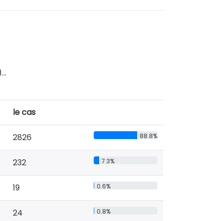
..
le cas
2826
88.8%
232
7.3%
19
0.6%
24
0.8%