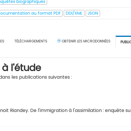
nquêtes biographiques
ocumentation au format PDF
DDI/XML
JSON
ÉES
TÉLÉCHARGEMENTS
OBTENIR LES MICRODONNÉES
PUBLI
 à l'étude
ans les publications suivantes :
enoit Riandey.
De l'immigration à l'assimilation : enquête s