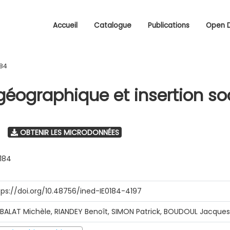
Accueil
Catalogue
Publications
Open 
184
géographique et insertion so
OBTENIR LES MICRODONNÉES
0184
tps://doi.org/10.48756/ined-IE0184-4197
IBALAT Michèle, RIANDEY Benoît, SIMON Patrick, BOUDOUL Jacque