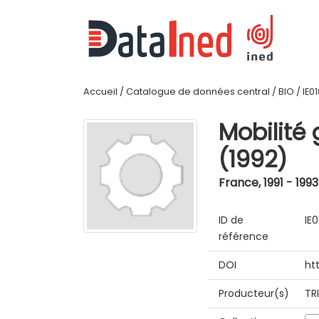
Accueil
/
Catalogue de données central
/
BIO
/
IE0
Mobilité 
(1992)
France
,
1991 - 1993
ID de
IE
référence
DOI
ht
Producteur(s)
TR