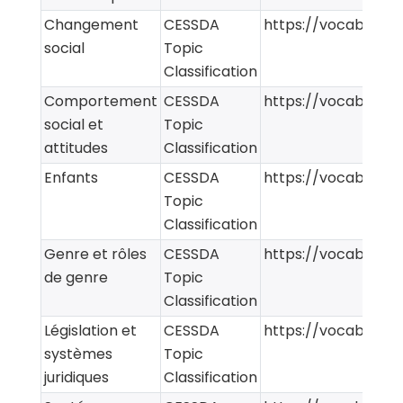
Changement
CESSDA
https://vocabularie
social
Topic
Classification
Comportement
CESSDA
https://vocabularie
social et
Topic
attitudes
Classification
Enfants
CESSDA
https://vocabularie
Topic
Classification
Genre et rôles
CESSDA
https://vocabularie
de genre
Topic
Classification
Législation et
CESSDA
https://vocabularie
systèmes
Topic
juridiques
Classification