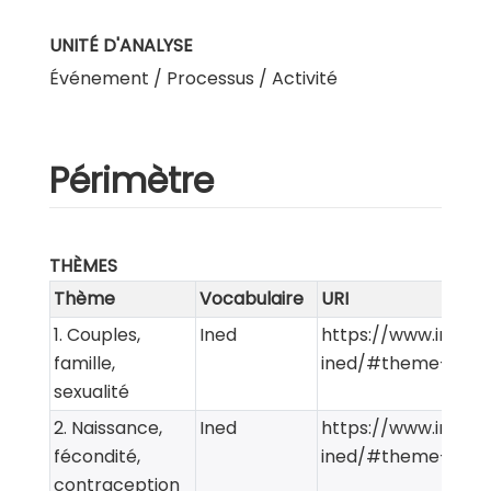
UNITÉ D'ANALYSE
Événement / Processus / Activité
Périmètre
THÈMES
Thème
Vocabulaire
URI
1. Couples,
Ined
https://www.ined.f
famille,
ined/#theme-1
sexualité
2. Naissance,
Ined
https://www.ined.f
fécondité,
ined/#theme-2
contraception