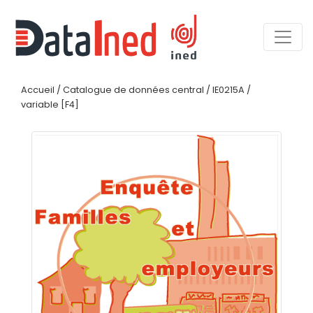
Accueil
/
Catalogue de données central
/
IE0215A
/
variable [F4]