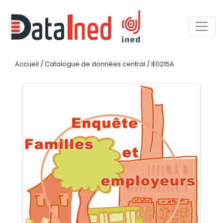
Accueil
/
Catalogue de données central
/
IE0215A