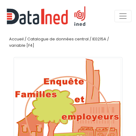
Accueil
/
Catalogue de données central
/
IE0215A
/
variable [F4]