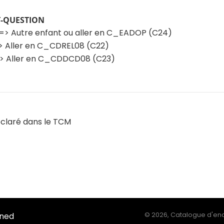
T-QUESTION
 => Autre enfant ou aller en C_EADOP (C24)
> Aller en C_CDREL08 (C22)
=> Aller en C_CDDCD08 (C23)
claré dans le TCM
Ined
©
2026, Catalogue d'enq