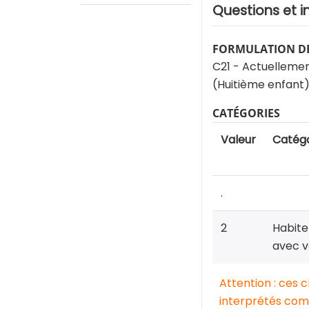
Questions et i
FORMULATION DE
C21 - Actuellemen
(Huitième enfant
CATÉGORIES
Valeur
Catégo
.
2
Habite
avec v
Attention : ces 
interprétés comm