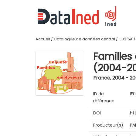
Accueil
/
Catalogue de données central
/
IE0215A
Familles
(2004-2
France
,
2004 - 2
ID de
IE
référence
DOI
ht
Producteur(s)
PA