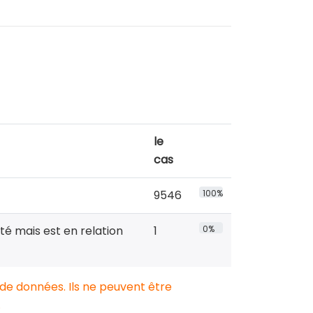
le
cas
9546
100%
té mais est en relation
1
0%
 de données. Ils ne peuvent être
.