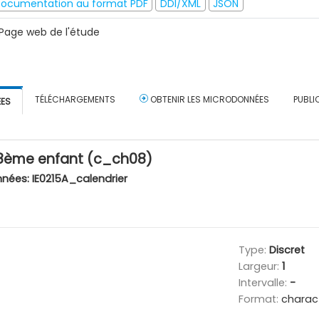
ocumentation au format PDF
DDI/XML
JSON
Page web de l'étude
TÉLÉCHARGEMENTS
OBTENIR LES MICRODONNÉES
PUBLI
ÉES
8ème enfant (c_ch08)
nnées:
IE0215A_calendrier
Type:
Discret
Largeur:
1
Intervalle:
-
Format:
charac