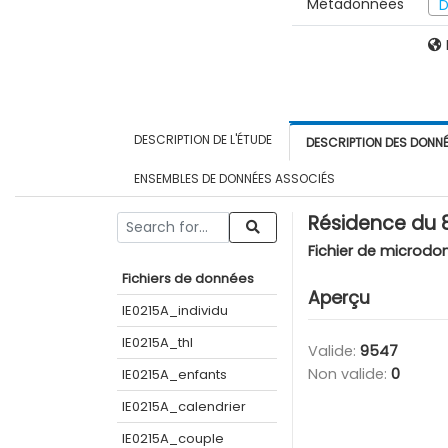
Métadonnées
D
DESCRIPTION DE L'ÉTUDE
DESCRIPTION DES DONN
ENSEMBLES DE DONNÉES ASSOCIÉS
Résidence du 
Fichier de microdo
Fichiers de données
Aperçu
IE0215A_individu
IE0215A_thl
Valide:
9547
Non valide:
0
IE0215A_enfants
IE0215A_calendrier
IE0215A_couple