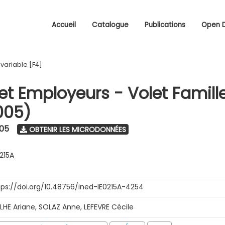
Accueil
Catalogue
Publications
Open 
/
variable [F4]
 et Employeurs - Volet Famill
005)
005
OBTENIR LES MICRODONNÉES
0215A
tps://doi.org/10.48756/ined-IE0215A-4254
ILHE Ariane, SOLAZ Anne, LEFEVRE Cécile