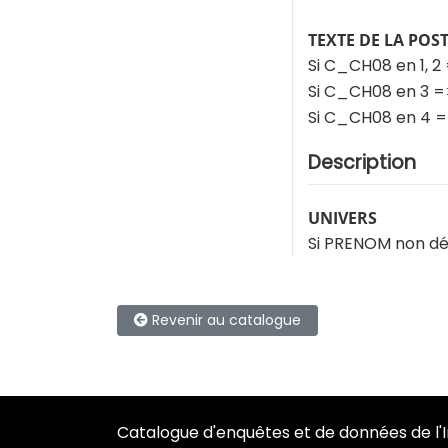
TEXTE DE LA POS
Si C_CH08 en 1, 2
Si C_CH08 en 3 =
Si C_CH08 en 4 
Description
UNIVERS
Si PRENOM non dé
Revenir au catalogue
Catalogue d'enquêtes et de données de l'